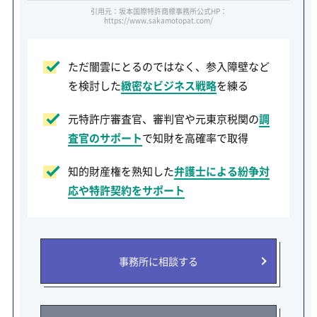
引用元：坂本国際特許商標事務所公式HP：
https://www.sakamotopat.com/
ただ闇雲にとるのではなく、参入障壁など
を検討した
緻密なビジネス戦略
を練る
元特許庁審査官、審判官や元東京税関の
調
査官のサポート
で知財を高確率で取得
知的財産権を熟知した
弁護士による紛争対
応や特許契約をサポート
事務所に相談する