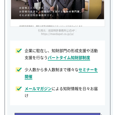
引用元：前田特許事務所公式HP：
https://maedapat.co.jp/ja/
企業に駐在し、知財部門の形成支援や活動
支援を行なう
パートタイム知財部制度
少人数から多人数制まで様々な
セミナーを
開催
メールマガジン
による知財情報を日々お届
け