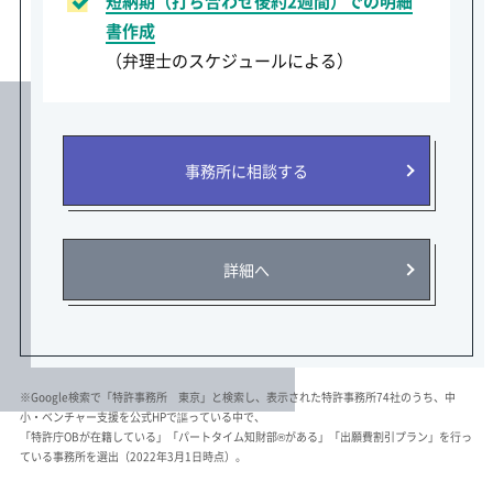
短納期（打ち合わせ後約2週間）での明細
書作成
（弁理士のスケジュールによる）
事務所に相談する
詳細へ
※Google検索で「特許事務所 東京」と検索し、表示された特許事務所74社のうち、中
小・ベンチャー支援を公式HPで謳っている中で、
「特許庁OBが在籍している」「パートタイム知財部®がある」「出願費割引プラン」を行っ
ている事務所を選出（2022年3月1日時点）。